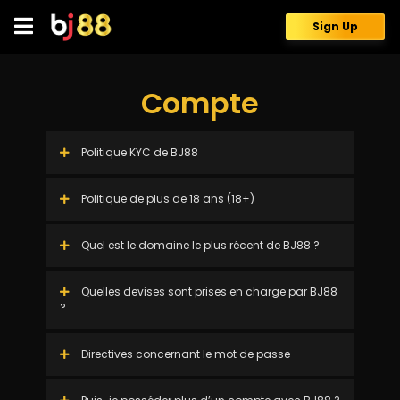
Skip
to
Sign Up
content
Compte
Politique KYC de BJ88
Politique de plus de 18 ans (18+)
Quel est le domaine le plus récent de BJ88 ?
Quelles devises sont prises en charge par BJ88
?
Directives concernant le mot de passe