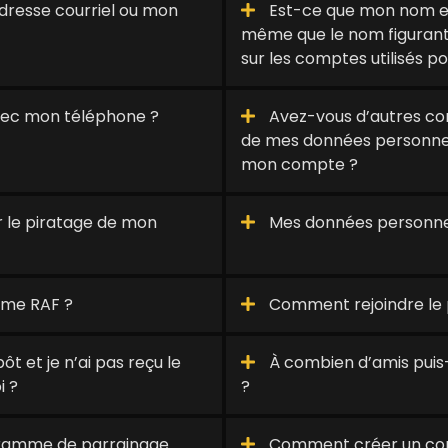
resse courriel ou mon
Est-ce que mon nom enr
même que le nom figurant 
sur les comptes utilisés po
avec mon téléphone ?
Avez-vous d’autres cons
de mes données personnel
mon compte ?
 le piratage de mon
Mes données personnell
mme RAF ?
Comment rejoindre le
t et je n’ai pas reçu le
À combien d’amis puis
i ?
?
ogramme de parrainage
Comment créer un co