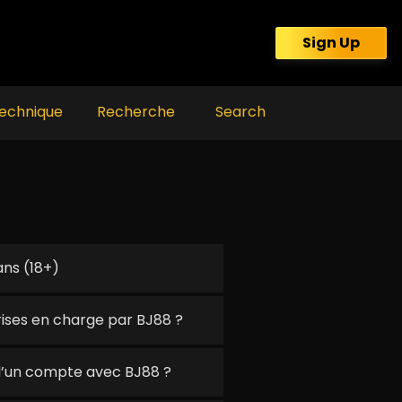
Sign Up
echnique
Recherche
Search
ans (18+)
rises en charge par BJ88 ?
d’un compte avec BJ88 ?