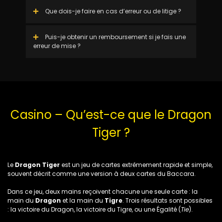
Que dois-je faire en cas d’erreur ou de litige ?
Puis-je obtenir un remboursement si je fais une
erreur de mise ?
Casino – Qu’est-ce que le Dragon
Tiger ?
Le
Dragon Tiger
est un jeu de cartes extrêmement rapide et simple,
souvent décrit comme une version à deux cartes du Baccara.
Dans ce jeu, deux mains reçoivent chacune une seule carte : la
main du
Dragon
et la main du
Tigre
. Trois résultats sont possibles
: la victoire du Dragon, la victoire du Tigre, ou une Égalité (
Tie
).