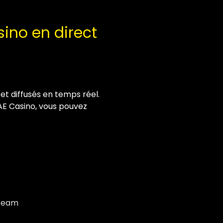
ino en direct
 et diffusés en temps réel.
AE Casino, vous pouvez
 Team