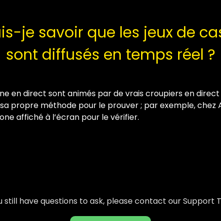
-je savoir que les jeux de cas
sont diffusés en temps réel ?
gne en direct sont animés par de vrais croupiers en direct
 sa propre méthode pour le prouver ; par exemple, chez 
e affiché à l’écran pour le vérifier.
ou still have questions to ask, please contact our Support