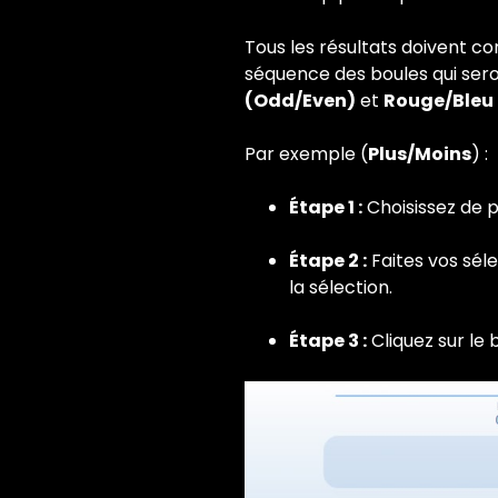
Tous les résultats doivent 
séquence des boules qui seron
(Odd/Even)
et
Rouge/Bleu 
Par exemple (
Plus/Moins
) :
Étape 1 :
Choisissez de pa
Étape 2 :
Faites vos séle
la sélection.
Étape 3 :
Cliquez sur le