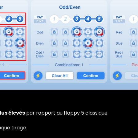
lus élevés
par rapport au Happy 5 classique.
que tirage.