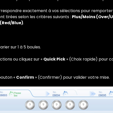
correspondre exactement à vos sélections pour remporter
t tirées selon les critères suivants :
Plus/Moins (Over/
(Red/Blue)
.
rier sur 1 à 5 boules.
ctions ou cliquez sur «
Quick Pick
» (Choix rapide) pour
 bouton «
Confirm
» (Confirmer) pour valider votre mise.