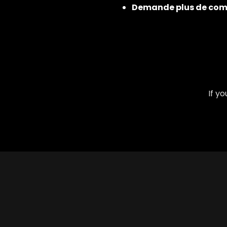
Demande plus de co
If y