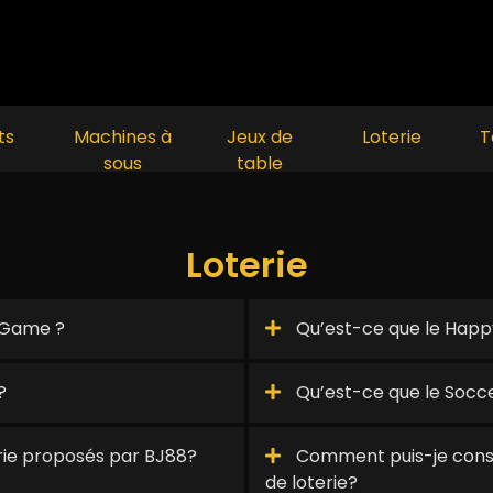
ts
Machines à
Jeux de
Loterie
T
sous
table
Loterie
 Game ?
Qu’est-ce que le Happ
?
Qu’est-ce que le Socce
erie proposés par BJ88?
Comment puis-je consul
de loterie?