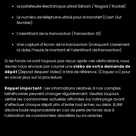
Le portefeuille électronique utilisé (bKash / Nagad / Rocket)
Le numéro de téléphone utilisé pour le transfert (
Cash Out
Number
)
L’identifiant de la transaction (
Transaction ID
)
Une capture d’écran de la transaction (indiquant clairement
la date, l’heure, le montant et l’identifiant de transaction)
Si les fonds ne sont toujours pas reçus après ces vérifications, vous
devrez nous envoyer par courriel une
vidéo de votre demande de
dépôt
(
Deposit Request Video
) à titre de référence. [Cliquez
ici
] pour
en savoir plus sur la procédure.
Rappel important :
Les informations relatives à nos comptes
bénéficiaires peuvent changer régulièrement. Veuillez toujours
vérifier les coordonnées actuelles affichées sur notre page avant
d’effectuer chaque dépôt afin d’éviter tout échec ou délai. BJ88
décline toute responsabilité en cas de perte de fonds due à
l’utilisation de coordonnées obsolètes ou incorrectes.