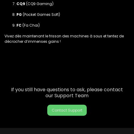
CQ9
(CQ9 Gaming)
PG
(Pocket Games Soft)
FC
(Fa Chai)
Vivez dès maintenant le frisson des machines à sous et tentez de
décrocher d’immenses gains !
If you still have questions to ask, please contact
our Support Team
Contact Support