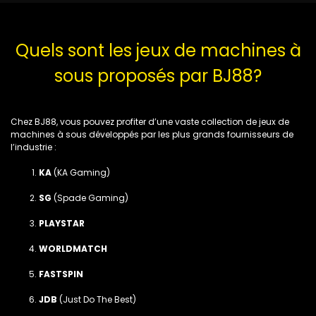
Quels sont les jeux de machines à
sous proposés par BJ88?
Chez BJ88, vous pouvez profiter d’une vaste collection de jeux de
machines à sous développés par les plus grands fournisseurs de
l’industrie :
KA
(KA Gaming)
SG
(Spade Gaming)
PLAYSTAR
WORLDMATCH
FASTSPIN
JDB
(Just Do The Best)