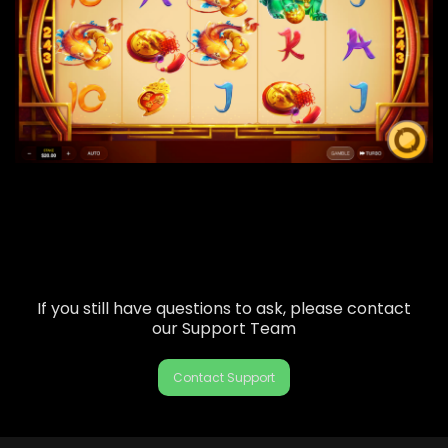
If you still have questions to ask, please contact
our Support Team
Contact Support