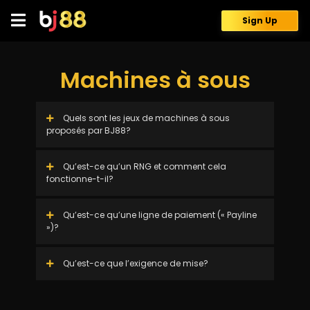
Skip
to
Sign Up
content
Machines à sous
Quels sont les jeux de machines à sous
proposés par BJ88?
Qu’est-ce qu’un RNG et comment cela
fonctionne-t-il?
Qu’est-ce qu’une ligne de paiement (« Payline
»)?
Qu’est-ce que l’exigence de mise?