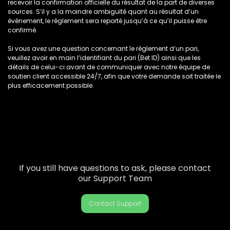
recevoir la confirmation officielle du résultat de la part de diverses
sources. S’il y a la moindre ambiguïté quant au résultat d’un
événement, le règlement sera reporté jusqu’à ce qu’il puisse être
confirmé.
Si vous avez une question concernant le règlement d’un pari,
veuillez avoir en main l’identifiant du pari (Bet ID) ainsi que les
détails de celui-ci avant de communiquer avec notre équipe de
soutien client accessible 24/7, afin que votre demande soit traitée le
plus efficacement possible.
If you still have questions to ask, please contact
our Support Team
Contact Support