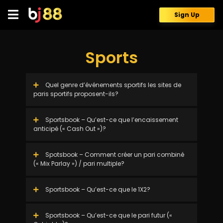
Skip
to
Sign Up
content
Sports
Quel genre d’événements sportifs les sites de
paris sportifs proposent-ils?
Sportsbook – Qu’est-ce que l’encaissement
anticipé (« Cash Out »)?
Spotsbook – Comment créer un pari combiné
(« Mix Parlay ») / pari multiple?
Sportsbook – Qu’est-ce que le 1X2?
Sportsbook – Qu’est-ce que le pari futur («