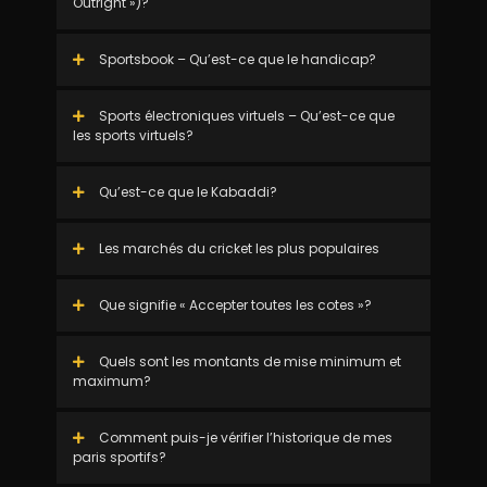
Outright »)?
Sportsbook – Qu’est-ce que le handicap?
Sports électroniques virtuels – Qu’est-ce que
les sports virtuels?
Qu’est-ce que le Kabaddi?
Les marchés du cricket les plus populaires
Que signifie « Accepter toutes les cotes »?
Quels sont les montants de mise minimum et
maximum?
Comment puis-je vérifier l’historique de mes
paris sportifs?