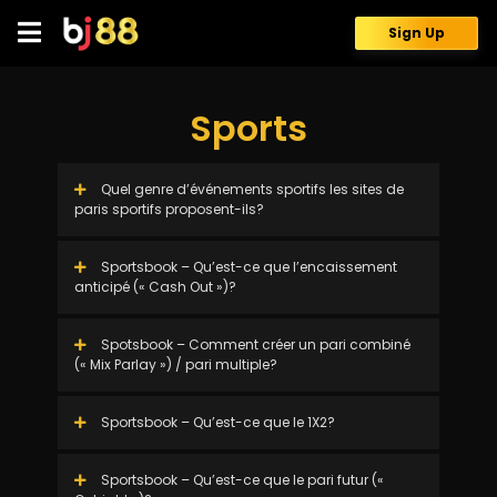
Skip
to
Sign Up
content
Sports
Quel genre d’événements sportifs les sites de
paris sportifs proposent-ils?
Sportsbook – Qu’est-ce que l’encaissement
anticipé (« Cash Out »)?
Spotsbook – Comment créer un pari combiné
(« Mix Parlay ») / pari multiple?
Sportsbook – Qu’est-ce que le 1X2?
Sportsbook – Qu’est-ce que le pari futur («