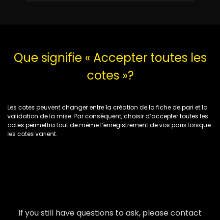
Que signifie « Accepter toutes les
cotes »?
Les cotes peuvent changer entre la création de la fiche de pari et la
validation de la mise. Par conséquent, choisir d’accepter toutes les
cotes permettra tout de même l’enregistrement de vos paris lorsque
les cotes varient.
If you still have questions to ask, please contact