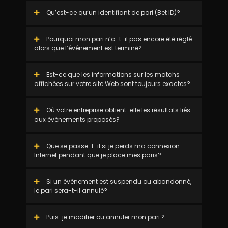
Qu’est-ce qu’un identifiant de pari (Bet ID)?
Pourquoi mon pari n’a-t-il pas encore été réglé
alors que l’événement est terminé?
Est-ce que les informations sur les matchs
affichées sur votre site Web sont toujours exactes?
Où votre entreprise obtient-elle les résultats liés
aux événements proposés?
Que se passe-t-il si je perds ma connexion
Internet pendant que je place mes paris?
Si un événement est suspendu ou abandonné,
le pari sera-t-il annulé?
Puis-je modifier ou annuler mon pari ?