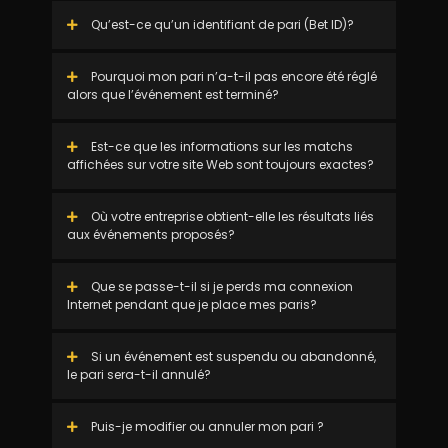
Qu’est-ce qu’un identifiant de pari (Bet ID)?
Pourquoi mon pari n’a-t-il pas encore été réglé
alors que l’événement est terminé?
Est-ce que les informations sur les matchs
affichées sur votre site Web sont toujours exactes?
Où votre entreprise obtient-elle les résultats liés
aux événements proposés?
Que se passe-t-il si je perds ma connexion
Internet pendant que je place mes paris?
Si un événement est suspendu ou abandonné,
le pari sera-t-il annulé?
Puis-je modifier ou annuler mon pari ?