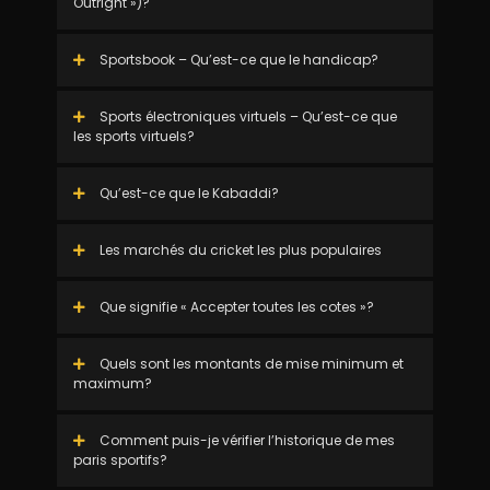
Outright »)?
Sportsbook – Qu’est-ce que le handicap?
Sports électroniques virtuels – Qu’est-ce que
les sports virtuels?
Qu’est-ce que le Kabaddi?
Les marchés du cricket les plus populaires
Que signifie « Accepter toutes les cotes »?
Quels sont les montants de mise minimum et
maximum?
Comment puis-je vérifier l’historique de mes
paris sportifs?