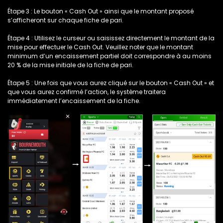
Étape 3 : Le bouton « Cash Out » ainsi que le montant proposé
s’afficheront sur chaque fiche de pari.
Étape 4 : Utilisez le curseur ou saisissez directement le montant de la
mise pour effectuer le Cash Out. Veuillez noter que le montant
minimum d’un encaissement partiel doit correspondre à au moins
20 % de la mise initiale de la fiche de pari.
Étape 5 : Une fois que vous aurez cliqué sur le bouton « Cash Out » et
que vous aurez confirmé l’action, le système traitera
immédiatement l’encaissement de la fiche.