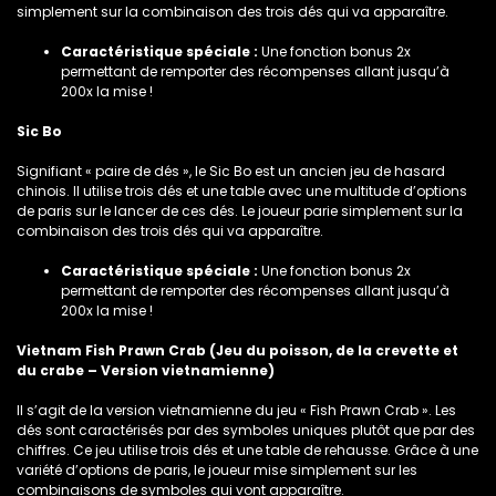
simplement sur la combinaison des trois dés qui va apparaître.
Caractéristique spéciale :
Une fonction bonus 2x
permettant de remporter des récompenses allant jusqu’à
200x la mise !
Sic Bo
Signifiant « paire de dés », le Sic Bo est un ancien jeu de hasard
chinois. Il utilise trois dés et une table avec une multitude d’options
de paris sur le lancer de ces dés. Le joueur parie simplement sur la
combinaison des trois dés qui va apparaître.
Caractéristique spéciale :
Une fonction bonus 2x
permettant de remporter des récompenses allant jusqu’à
200x la mise !
Vietnam Fish Prawn Crab (Jeu du poisson, de la crevette et
du crabe – Version vietnamienne)
Il s’agit de la version vietnamienne du jeu « Fish Prawn Crab ». Les
dés sont caractérisés par des symboles uniques plutôt que par des
chiffres. Ce jeu utilise trois dés et une table de rehausse. Grâce à une
variété d’options de paris, le joueur mise simplement sur les
combinaisons de symboles qui vont apparaître.