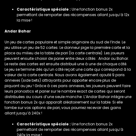
Caractéristique spéciale :
Une fonction bonus 2x
permettant de remporter des récompenses allant jusqu’à 12x
la mise !
Andar Bahar
Un jeu de cartes populaire et simple originaire du sud de l’Inde. Le
jeu utilise un jeu de 52 cartes. Le donneur pige la première carte et la
place au milieu de la table de pari (la carte centrale). Les joueurs
peuvent ensuite choisir de parier entre deux côtés : Andar ou Bahar.
Le reste des cartes est ensuite distribué une à une de chaque côté.
Le jeu se termine dès qu’un côté reçoit une carte qui correspond à la
valeur de la carte centrale. Nous avons également ajouté 9 paris
annexes (side bets) attrayants pour apporter encore plus de
piquant au jeu ! Grâce à ces paris annexes, les joueurs peuvent faire
leurs pronostics et parier sur le nombre exact de cartes qui seront
distribuées au cours d’une seule manche. L’Andar Bahar intègre une
fonction bonus 2x qui apparaît aléatoirement sur la table. Si elle
tombe sur vos options de pari, vous pourriez recevoir des gains
allant jusqu’à 240x !
Caractéristique spéciale :
Une fonction bonus 2x
permettant de remporter des récompenses allant jusqu’à
240x la mise !