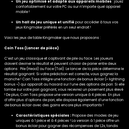
Un jeu optimisé et adapté aux appareils mobiles
: jouez
confortablement sur votre PC ou sur n’importe quel appareil
mobile !
Un hall de jeu unique et unifié
pour accéder à tous vos
jeux Kingmaker préférés en un seul endroit !
Voici les jeux de table Kingmaker que nous proposons :
Coin Toss (Lancer de pièce)
C’est un jeu classique et captivant de pile ou face. Les joueurs
doivent deviner le résultat et peuvent choisir de parier entre deux
options : Pile (Head) ou Face (Tail). Le lancer de la pièce détermine le
résultat gagnant. Si votre prédiction est correcte, vous gagnez la
manche ! Coin Toss intègre une fonction de bonus éclair (« lightning
bonus ») qui apparaît au hasard sur l’une des options de pari. Si elle
tombe sur votre pari gagnant, vous recevrez un paiement plus élevé
! De plus, Coin Toss propose une version unique à 4 pièces. En plus
d’offrir plus d’options de pari, elle dispose également d’une fonction
de bonus éclair avec des gains encore plus importants !
Caractéristiques spéciales :
Propose des modes de jeu
uniques à 1 pièce et à 4 pièces ! La version à 1 pièce offre un
bonus éclair pour gagner des récompenses de 1,2x, tandis