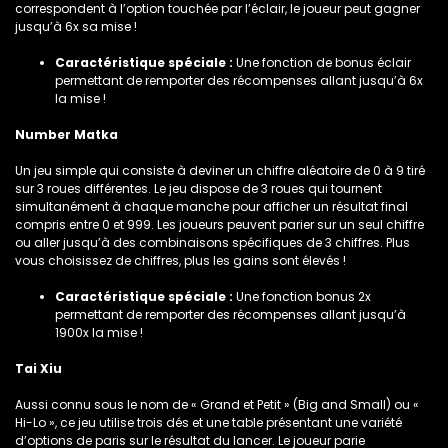
correspondent à l’option touchée par l’éclair, le joueur peut gagner
jusqu’à 6x sa mise !
Caractéristique spéciale :
Une fonction de bonus éclair
permettant de remporter des récompenses allant jusqu’à 6x
la mise !
Number Matka
Un jeu simple qui consiste à deviner un chiffre aléatoire de 0 à 9 tiré
sur 3 roues différentes. Le jeu dispose de 3 roues qui tournent
simultanément à chaque manche pour afficher un résultat final
compris entre 0 et 999. Les joueurs peuvent parier sur un seul chiffre
ou aller jusqu’à des combinaisons spécifiques de 3 chiffres. Plus
vous choisissez de chiffres, plus les gains sont élevés !
Caractéristique spéciale :
Une fonction bonus 2x
permettant de remporter des récompenses allant jusqu’à
1900x la mise !
Tai Xiu
Aussi connu sous le nom de « Grand et Petit » (Big and Small) ou «
Hi-Lo », ce jeu utilise trois dés et une table présentant une variété
d’options de paris sur le résultat du lancer. Le joueur parie