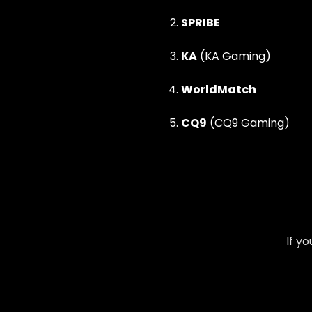
SPRIBE
KA
(KA Gaming)
WorldMatch
CQ9
(CQ9 Gaming)
If y