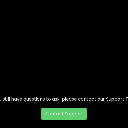
ou still have questions to ask, please contact our Support
Contact Support