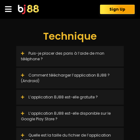
Skip
to
Sign Up
content
Technique
Puis-je placer des paris à l’aide de mon
téléphone ?
Comment télécharger l’application BJ88 ?
(Android)
L’application BJ88 est-elle gratuite ?
L’application BJ88 est-elle disponible sur le
Google Play Store ?
Quelle est la taille du fichier de l’application