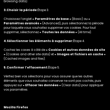
browsing data).
3.Choisir la période:
Étape 3.
Choisissez l’onglet
« Paramètres de base »
(Basic) ou
«
Paramètres avancés »
(Advanced), puis sélectionnez la période
pour laquelle vous souhaitez supprimer vos cookies. Pour tout
supprimer, sélectionnez
« Toutes les données »
(All time).
4.Sélectionner les éléments à supprimer:
Étape 4.
Cochez les cases à côté de
« Cookies et autres données de site
»
(Cookies and other site data) et
« Images et fichiers en cache »
(Cached images and files).
5.Confirmer l’effacement:
Étape 5.
Vérifiez bien vos sélections pour vous assurer que les autres
éléments que vous souhaitez conserver ne sont pas cochés, puis
appuyez sur
« Effacer les données »
(Clear data) pour appliquer
vos paramètres.
Mozilla Firefox