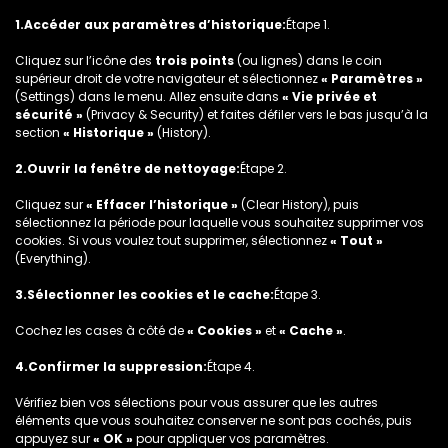
1.Accéder aux paramètres d’historique:
Étape 1.
Cliquez sur l’icône des
trois points
(ou lignes) dans le coin
supérieur droit de votre navigateur et sélectionnez
« Paramètres »
(Settings) dans le menu. Allez ensuite dans
« Vie privée et
sécurité »
(Privacy & Security) et faites défiler vers le bas jusqu’à la
section
« Historique »
(History).
2.Ouvrir la fenêtre de nettoyage:
Étape 2.
Cliquez sur
« Effacer l’historique »
(Clear History), puis
sélectionnez la période pour laquelle vous souhaitez supprimer vos
cookies. Si vous voulez tout supprimer, sélectionnez
« Tout »
(Everything).
3.Sélectionner les cookies et le cache:
Étape 3.
Cochez les cases à côté de
« Cookies »
et
« Cache »
.
4.Confirmer la suppression:
Étape 4.
Vérifiez bien vos sélections pour vous assurer que les autres
éléments que vous souhaitez conserver ne sont pas cochés, puis
appuyez sur
« OK »
pour appliquer vos paramètres.