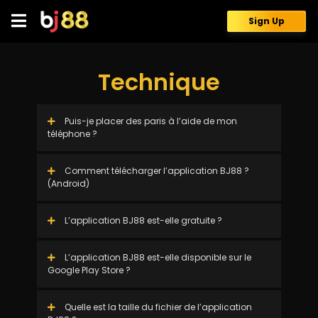
Skip
to
Sign Up
content
Technique
Puis-je placer des paris à l’aide de mon
téléphone ?
Comment télécharger l’application BJ88 ?
(Android)
L’application BJ88 est-elle gratuite ?
L’application BJ88 est-elle disponible sur le
Google Play Store ?
Quelle est la taille du fichier de l’application