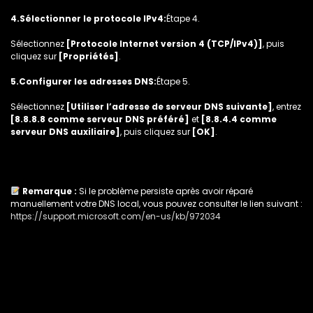
4.Sélectionner le protocole IPv4:
Étape 4.
Sélectionnez
[Protocole Internet version 4 (TCP/IPv4)]
, puis
cliquez sur
[Propriétés]
.
5.Configurer les adresses DNS:
Étape 5.
Sélectionnez
[Utiliser l’adresse de serveur DNS suivante]
, entrez
[8.8.8.8 comme serveur DNS préféré]
et
[8.8.4.4 comme
serveur DNS auxiliaire]
, puis cliquez sur
[OK]
.
Remarque :
Si le problème persiste après avoir réparé
manuellement votre DNS local, vous pouvez consulter le lien suivant :
https://support.microsoft.com/en-us/kb/972034