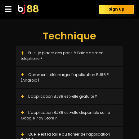
Skip
to
Sign Up
content
Technique
Puis-je placer des paris à l’aide de mon
téléphone ?
Comment télécharger l’application BJ88 ?
(Android)
L’application BJ88 est-elle gratuite ?
L’application BJ88 est-elle disponible sur le
Google Play Store ?
Quelle est la taille du fichier de l’application