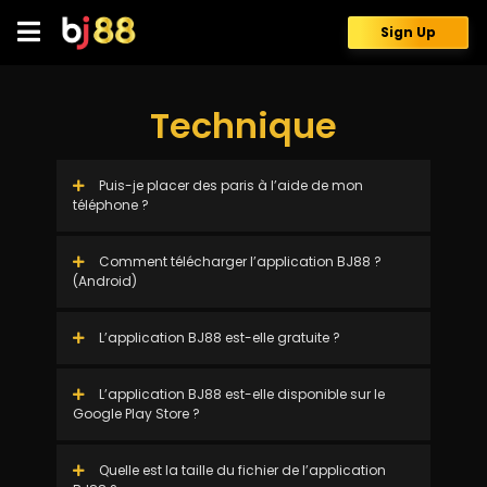
Skip
to
Sign Up
content
Technique
Puis-je placer des paris à l’aide de mon
téléphone ?
Comment télécharger l’application BJ88 ?
(Android)
L’application BJ88 est-elle gratuite ?
L’application BJ88 est-elle disponible sur le
Google Play Store ?
Quelle est la taille du fichier de l’application