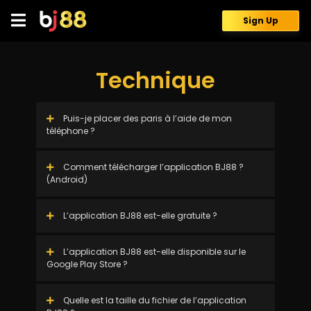
Skip
to
Sign Up
content
Technique
Puis-je placer des paris à l’aide de mon
téléphone ?
Comment télécharger l’application BJ88 ?
(Android)
L’application BJ88 est-elle gratuite ?
L’application BJ88 est-elle disponible sur le
Google Play Store ?
Quelle est la taille du fichier de l’application