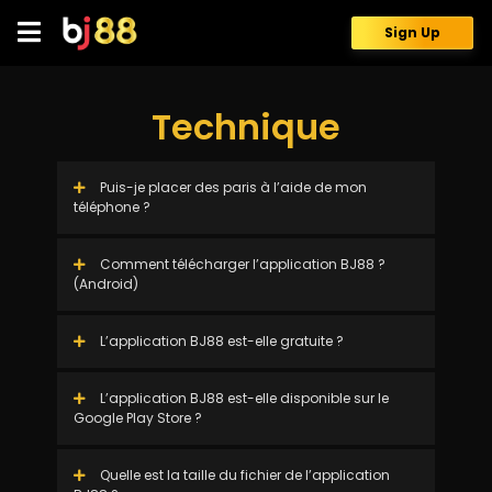
Skip
to
Sign Up
content
Technique
Puis-je placer des paris à l’aide de mon
téléphone ?
Comment télécharger l’application BJ88 ?
(Android)
L’application BJ88 est-elle gratuite ?
L’application BJ88 est-elle disponible sur le
Google Play Store ?
Quelle est la taille du fichier de l’application