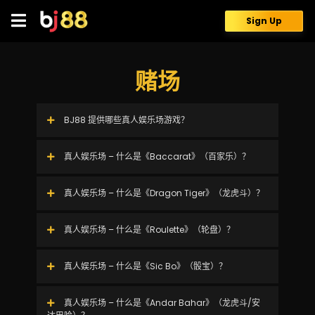
Skip
to
Sign Up
content
赌场
BJ88 提供哪些真人娱乐场游戏？
真人娱乐场 – 什么是《Baccarat》（百家乐）？
真人娱乐场 – 什么是《Dragon Tiger》（龙虎斗）？
真人娱乐场 – 什么是《Roulette》（轮盘）？
真人娱乐场 – 什么是《Sic Bo》（骰宝）？
真人娱乐场 – 什么是《Andar Bahar》（龙虎斗/安