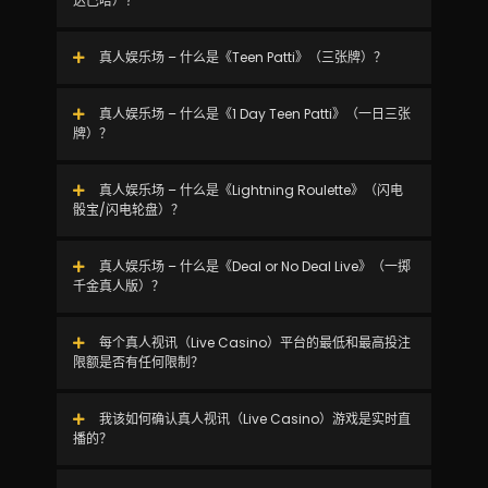
达巴哈）？
真人娱乐场 – 什么是《Teen Patti》（三张牌）？
真人娱乐场 – 什么是《1 Day Teen Patti》（一日三张
牌）？
真人娱乐场 – 什么是《Lightning Roulette》（闪电
骰宝/闪电轮盘）？
真人娱乐场 – 什么是《Deal or No Deal Live》（一掷
千金真人版）？
每个真人视讯（Live Casino）平台的最低和最高投注
限额是否有任何限制？
我该如何确认真人视讯（Live Casino）游戏是实时直
播的？