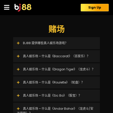
Skip
to
Sign Up
content
赌场
BJ88 提供哪些真人娱乐场游戏？
真人娱乐场 – 什么是《Baccarat》（百家乐）？
真人娱乐场 – 什么是《Dragon Tiger》（龙虎斗）？
真人娱乐场 – 什么是《Roulette》（轮盘）？
真人娱乐场 – 什么是《Sic Bo》（骰宝）？
真人娱乐场 – 什么是《Andar Bahar》（龙虎斗/安