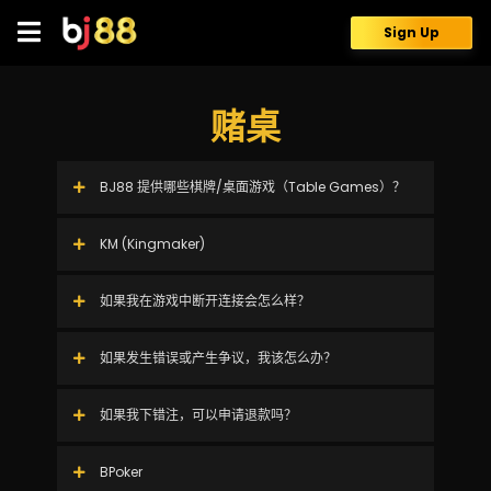
Skip
to
Sign Up
content
赌桌
BJ88 提供哪些棋牌/桌面游戏（Table Games）？
KM (Kingmaker)
如果我在游戏中断开连接会怎么样？
如果发生错误或产生争议，我该怎么办？
如果我下错注，可以申请退款吗？
BPoker