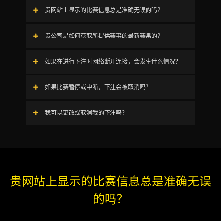
贵网站上显示的比赛信息总是准确无误的吗？
贵公司是如何获取所提供赛事的最新赛果的？
如果在进行下注时网络断开连接，会发生什么情况？
如果比赛暂停或中断，下注会被取消吗？
我可以更改或取消我的下注吗？
贵网站上显示的比赛信息总是准确无误
的吗？