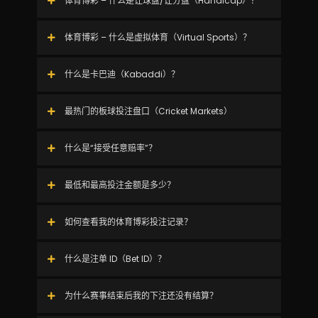
体育博彩 – 什么是让球盘/让分盘（Handicap）？
体育博彩 – 什么是虚拟体育（Virtual Sports）？
什么是卡巴迪（Kabaddi）？
最热门的板球投注盘口（Cricket Markets）
什么是“接受任意赔率”？
最低和最高投注金额是多少？
如何查看我的体育博彩投注记录？
什么是注单 ID（Bet ID）？
为什么赛事结束后我的下注还没有结算？