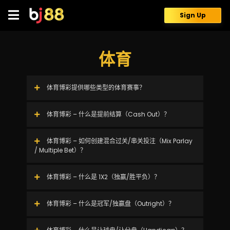
Skip
to
Sign Up
content
体育
体育博彩提供哪些类型的体育赛事？
体育博彩 – 什么是提前结算（Cash Out）？
体育博彩 – 如何创建混合过关/串关投注（Mix Parlay
/ Multiple Bet）？
体育博彩 – 什么是 1X2（独赢/胜平负）？
体育博彩 – 什么是冠军/独赢盘（Outright）？