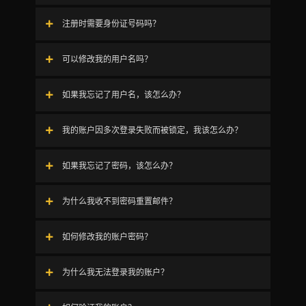
注册时需要身份证号码吗？
可以修改我的用户名吗？
如果我忘记了用户名，该怎么办？
我的账户因多次登录失败而被锁定，我该怎么办？
如果我忘记了密码，该怎么办？
为什么我收不到密码重置邮件？
如何修改我的账户密码？
为什么我无法登录我的账户？