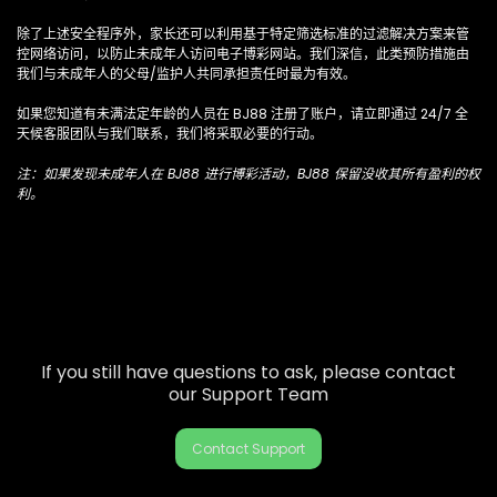
除了上述安全程序外，家长还可以利用基于特定筛选标准的过滤解决方案来管
控网络访问，以防止未成年人访问电子博彩网站。我们深信，此类预防措施由
我们与未成年人的父母/监护人共同承担责任时最为有效。
如果您知道有未满法定年龄的人员在 BJ88 注册了账户，请立即通过 24/7 全
天候客服团队与我们联系，我们将采取必要的行动。
注：如果发现未成年人在 BJ88 进行博彩活动，BJ88 保留没收其所有盈利的权
利。
If you still have questions to ask, please contact
our Support Team
Contact Support