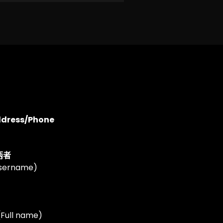
？
ddress/Phone
两者
sername)
ull name)