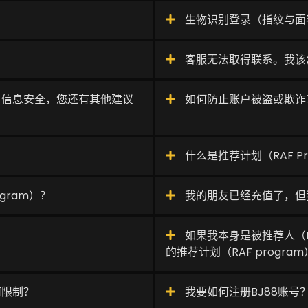
生物识别登录（指纹与面容
客服无法取得联系。我该
户信息安全，您还有其他建议
如何防止账户被盗或欺诈
什么是推荐计划（RAF Pr
gram）？
我的朋友已经充值了，但
如果我本身是被推荐人（Re
的推荐计划（RAF progra
何限制？
我要如何注册BJ88账号