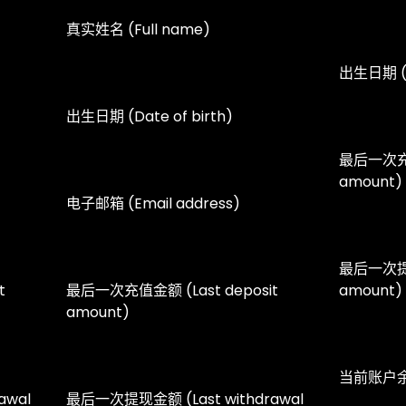
真实姓名 (Full name)
出生日期 (Da
出生日期 (Date of birth)
最后一次充值
amount)
电子邮箱 (Email address)
最后一次提现金
t
最后一次充值金额 (Last deposit
amount)
amount)
当前账户余额 
awal
最后一次提现金额 (Last withdrawal