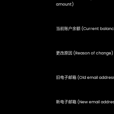
amount)
当前账户余额 (Current balanc
更改原因 (Reason of change)
旧电子邮箱 (Old email addres
新电子邮箱 (New email addres