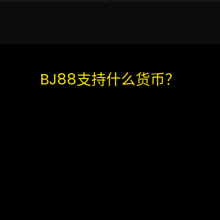
BJ88支持什么货币？