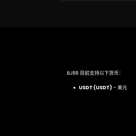
BJ88 目前支持以下货币：
USDT (USDT)
– 美元