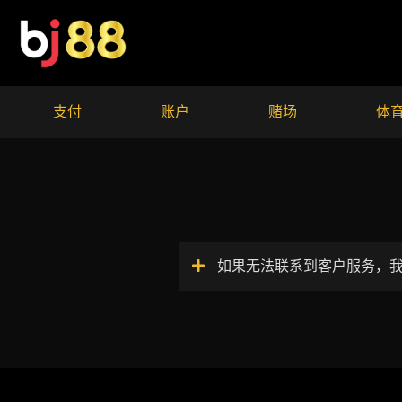
Skip
to
content
支付
账户
赌场
体
如果无法联系到客户服务，