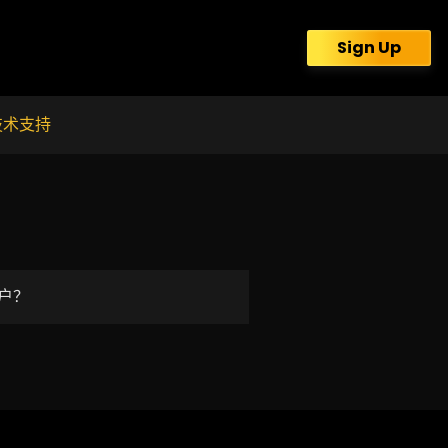
Sign Up
技术支持
户？