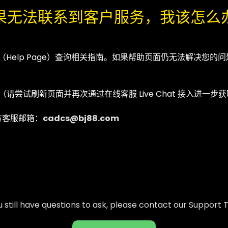
果无法联系到客户服务，我该怎么
Help Page）查询相关指南。如果帮助页面仍无法解决您的
（请尝试刷新页面并再次通过在线客服 Live Chat 接入进一步
方客服邮箱：
cadcs@bj88.com
ou still have questions to ask, please contact our Support