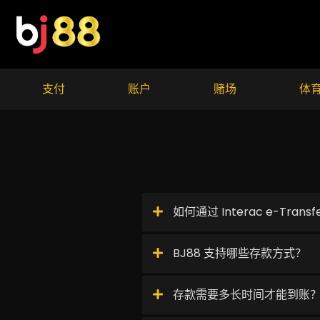
Skip
to
content
支付
账户
赌场
体
如何通过 Interac e-Tran
BJ88 支持哪些存款方式？
存款需要多长时间才能到账