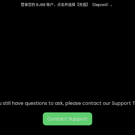
登录您的 BJ88 账户，点击并选择【充值】（Deposit）。
ou still have questions to ask, please contact our Support
Contact Support