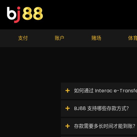
Skip
to
content
支付
账户
赌场
体
如何通过 Interac e-Tran
BJ88 支持哪些存款方式？
存款需要多长时间才能到账