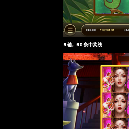
5 轴，60 条中奖线