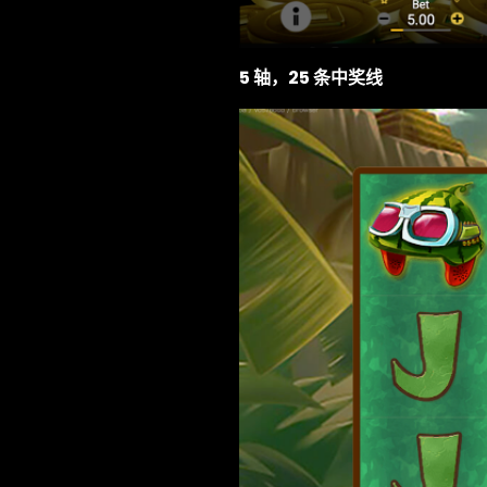
5 轴，25 条中奖线