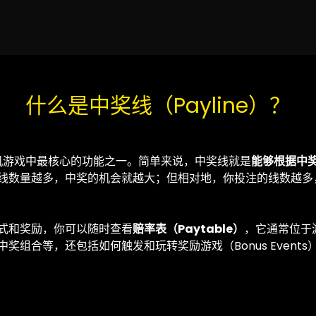
什么是中奖线（Payline）？
老虎机游戏中最核心的功能之一。简单来说，中奖线就是
能够根据中
线数量越多，中奖的机会就越大；但相对地，你投注的线数越多，
式和奖励，你可以随时查看
赔率表（Paytable）
，它通常位于
奖组合等，还包括如何触发和玩转奖励游戏（Bonus Events