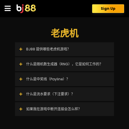
Skip
to
Sign Up
content
老虎机
BJ88 提供哪些老虎机游戏？
什么是随机数生成器（RNG），它是如何工作的？
什么是中奖线（Payline）？
什么是流水要求（下注要求）？
如果我在游戏中断开连接会怎么样？