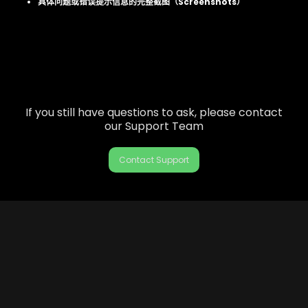
具体问题或错误提示信息的完整截图（Screenshots）
If you still have questions to ask, please contact
our Support Team
Contact Support