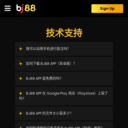
Skip
to
Sign Up
content
技术支持
我可以动用手机进行投注吗？
如何下载 BJ88 APP（安卓版）？
BJ88 APP 是免费的吗？
BJ88 APP 在 Google Play 商店（Playstore）上架了
吗？
BJ88 APP 的文件大小是多少？