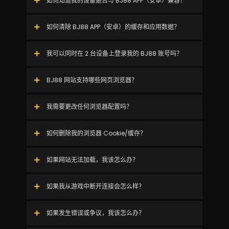
如何知道我的设备是否与 BJ88 APP（安卓）兼容？
如何清除 BJ88 APP（安卓）的缓存和应用数据？
我可以同时在 2 台设备上登录我的 BJ88 账号吗？
BJ88 网站支持哪些网页浏览器？
我需要更改任何浏览器配置吗？
如何删除我的浏览器 Cookie/缓存？
如果网站无法加载，我该怎么办？
如果我从游戏中断开连接会怎么样？
如果发生错误或争议，我该怎么办？