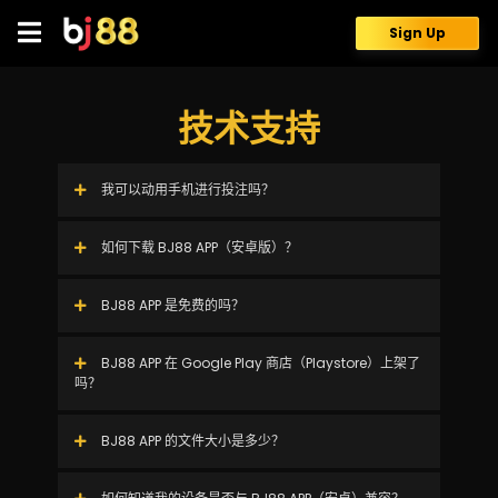
Skip
to
Sign Up
content
技术支持
我可以动用手机进行投注吗？
如何下载 BJ88 APP（安卓版）？
BJ88 APP 是免费的吗？
BJ88 APP 在 Google Play 商店（Playstore）上架了
吗？
BJ88 APP 的文件大小是多少？