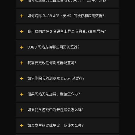
如何知道我的设备是否与 BJ88 APP（安卓）兼容？
如何清除 BJ88 APP（安卓）的缓存和应用数据？
我可以同时在 2 台设备上登录我的 BJ88 账号吗？
BJ88 网站支持哪些网页浏览器？
我需要更改任何浏览器配置吗？
如何删除我的浏览器 Cookie/缓存？
如果网站无法加载，我该怎么办？
如果我从游戏中断开连接会怎么样？
如果发生错误或争议，我该怎么办？