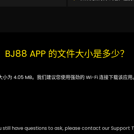
BJ88 APP 的文件大小是多少？
大小为 4.05 MB。我们建议您使用强劲的 Wi-Fi 连接下载该应用
ou still have questions to ask, please contact our Support