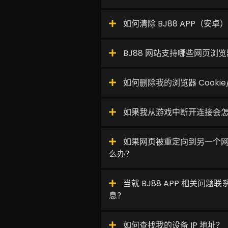
如何清除 BJ88 APP（安
BJ88 网站支持哪些网页浏
如何删除我的浏览器 Cookie
如果我从游戏中断开连接会
如果网页被重定向到另一个网站
么办？
当就 BJ88 APP 相关问
息？
如何查找我的设备 IP 地址？