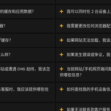
卓）的缓存和应用数据？
我可以同时在 2 台设备上
览器？
我需要更改任何浏览器配
/缓存？
如果网站无法加载，我该
怎么样？
如果发生错误或争议，我
或遭遇 DNS 劫持，我该怎
当就网站/手机网页端问
供哪些信息？
题联系客服时，我应该提供哪些信
如何查找我的手机设备信
如果无法联系到客户服务