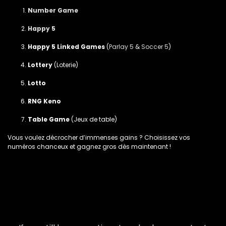
Number Game
Happy 5
Happy 5 Linked Games
(
Parlay 5
&
Soccer 5
)
Lottery
(Loterie)
Lotto
RNG Keno
Table Game
(Jeux de table)
Vous voulez décrocher d’immenses gains ? Choisissez vos
numéros chanceux et gagnez gros dès maintenant !