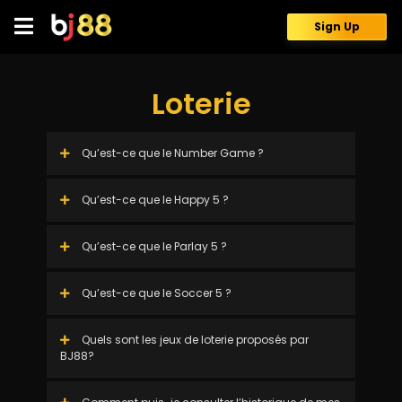
Skip
to
Sign Up
content
Loterie
Qu’est-ce que le Number Game ?
Qu’est-ce que le Happy 5 ?
Qu’est-ce que le Parlay 5 ?
Qu’est-ce que le Soccer 5 ?
Quels sont les jeux de loterie proposés par
BJ88?