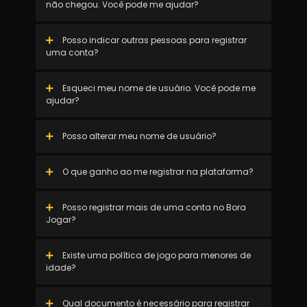
não chegou. Você pode me ajudar?
Posso indicar outras pessoas para registrar
uma conta?
Esqueci meu nome de usuário. Você pode me
ajudar?
Posso alterar meu nome de usuário?
O que ganho ao me registrar na plataforma?
Posso registrar mais de uma conta no Bora
Jogar?
Existe uma política de jogo para menores de
idade?
Qual documento é necessário para registrar