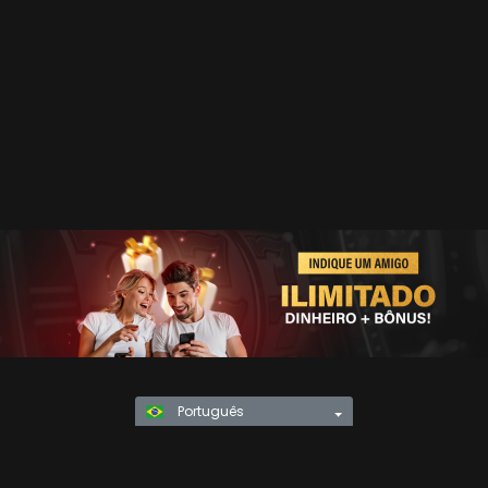
Português
Política de Privacidade
KYC