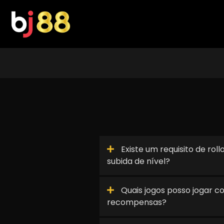
Skip
to
content
Existe um requisito de rol
subida de nível?
Quais jogos posso jogar c
recompensas?