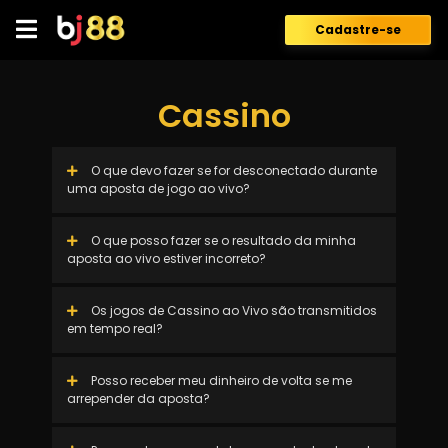
Skip
to
Cadastre-se
content
Cassino
O que devo fazer se for desconectado durante
uma aposta de jogo ao vivo?
O que posso fazer se o resultado da minha
aposta ao vivo estiver incorreto?
Os jogos de Cassino ao Vivo são transmitidos
em tempo real?
Posso receber meu dinheiro de volta se me
arrepender da aposta?