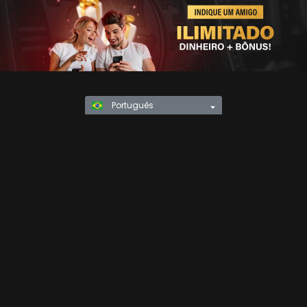
Português
Política de Privacidade
KYC
Regras e
TERMOS E CONDIÇÕES
Regulamentos
Jogo Responsável