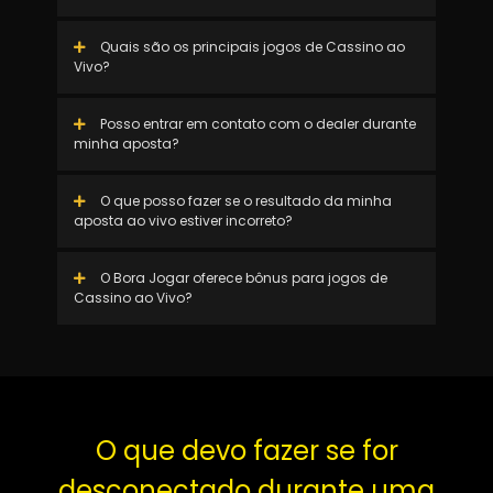
Quais são os principais jogos de Cassino ao
Vivo?
Posso entrar em contato com o dealer durante
minha aposta?
O que posso fazer se o resultado da minha
aposta ao vivo estiver incorreto?
O Bora Jogar oferece bônus para jogos de
Cassino ao Vivo?
O que devo fazer se for
desconectado durante uma