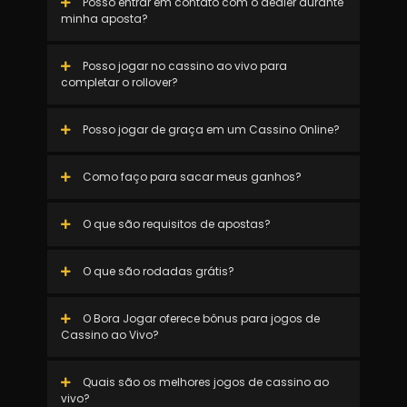
Posso entrar em contato com o dealer durante
minha aposta?
Posso jogar no cassino ao vivo para
completar o rollover?
Posso jogar de graça em um Cassino Online?
Como faço para sacar meus ganhos?
O que são requisitos de apostas?
O que são rodadas grátis?
O Bora Jogar oferece bônus para jogos de
Cassino ao Vivo?
Quais são os melhores jogos de cassino ao
vivo?