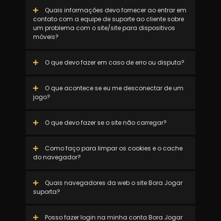
Quais informações devo fornecer ao entrar em
contato com a equipe de suporte ao cliente sobre
um problema com o site/site para dispositivos
móveis?
O que devo fazer em caso de erro ou disputa?
O que acontece se eu me desconectar de um
jogo?
O que devo fazer se o site não carregar?
Como faço para limpar os cookies e o cache
do navegador?
Quais navegadores da web o site Bora Jogar
suporta?
Posso fazer login na minha conta Bora Jogar