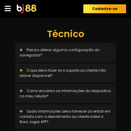
Skip
to
Cadastre-se
content
Técnico
Preciso alterar alguma configuração do
navegador?
O que devo fazer se o suporte ao cliente não
estiver disponível?
Como encontro as informações do dispositivo
no meu celular?
Quais informações devo fornecer ao entrar em
contato com o atendimento ao cliente sobre o
Bora Jogar APP?