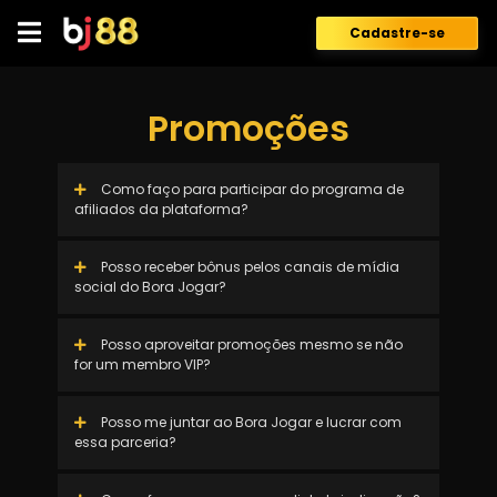
Skip
to
Cadastre-se
content
Promoções
Como faço para participar do programa de
afiliados da plataforma?
Posso receber bônus pelos canais de mídia
social do Bora Jogar?
Posso aproveitar promoções mesmo se não
for um membro VIP?
Posso me juntar ao Bora Jogar e lucrar com
essa parceria?