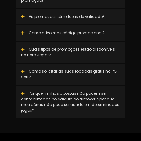
promoção?
As promoções têm datas de validade?
Como ativo meu código promocional?
Quais tipos de promoções estão disponíveis
no Bora Jogar?
Como solicitar as suas rodadas grátis na PG
Soft?
Por que minhas apostas não podem ser
contabilizadas no cálculo do turnover e por que
meu bônus não pode ser usado em determinados
jogos?