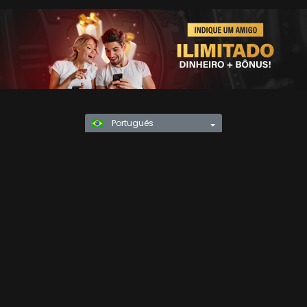
Português
Política de Privacidade
KYC
Regras e
TERMOS E CONDIÇÕES
Regulamentos
Jogo Responsável