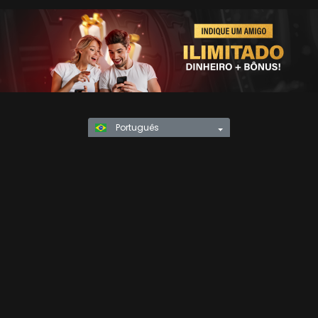
Português
Política de Privacidade
KYC
Regras e
TERMOS E CONDIÇÕES
Regulamentos
Jogo Responsável