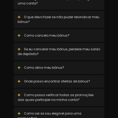
uma conta?
O que devo fazer se não puder reivindicar meu
bônus?
Como cancelo meu bônus?
Se eu cancelar meu bônus, perderei meu saldo
de depósito?
Como ativo meu bônus?
Onde posso encontrar ofertas de bônus?
Como posso verificar todas as promoções
das quais participei na minha conta?
Como sei se sou elegível para uma