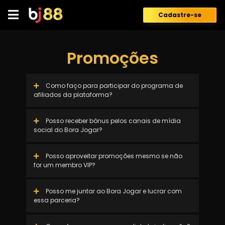
Skip
to
Cadastre-se
content
Promoções
Como faço para participar do programa de
afiliados da plataforma?
Posso receber bônus pelos canais de mídia
social do Bora Jogar?
Posso aproveitar promoções mesmo se não
for um membro VIP?
Posso me juntar ao Bora Jogar e lucrar com
essa parceria?