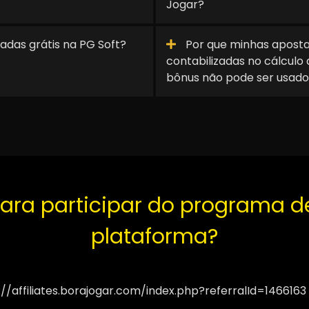
Jogar?
adas grátis na PG Soft?
Por que minhas apost
contabilizadas no cálculo
bônus não pode ser usad
ra participar do programa de
plataforma?
://affiliates.borajogar.com/index.php?referralId=1466163