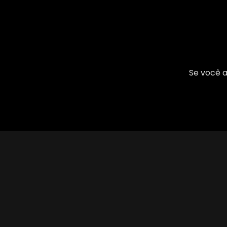
Se você a