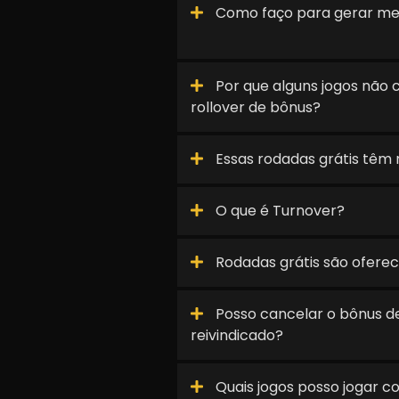
Como faço para gerar meu
Por que alguns jogos não
rollover de bônus?
Essas rodadas grátis têm 
O que é Turnover?
Rodadas grátis são oferec
Posso cancelar o bônus de
reivindicado?
Quais jogos posso jogar 