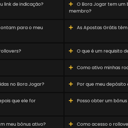
 link de indicação?
O Bora Jogar tem um b
membro?
 contam para o meu
As Apostas Grátis têm 
rollovers?
O que é um requisito d
Como ativo minhas rod
idas no Bora Jogar?
Por que meu depósito 
pois que ele for
Posso obter um bônus
com meu bônus ativo?
Como acesso o rollove