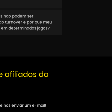
as não podem ser
 do turnover e por que meu
o em determinados jogos?
 afiliados da
e nos enviar um e-mail!