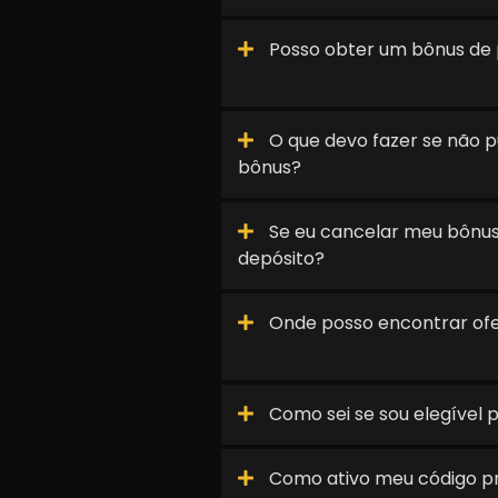
Posso obter um bônus de 
O que devo fazer se não p
bônus?
Se eu cancelar meu bônus
depósito?
Onde posso encontrar ofe
Como sei se sou elegível
Como ativo meu código p