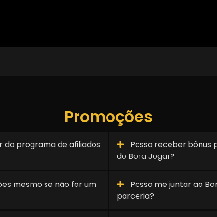
Promoções
 do programa de afiliados
Posso receber bônus pe
do Bora Jogar?
ões mesmo se não for um
Posso me juntar ao Bor
parceria?