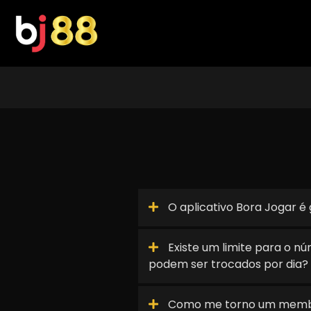
Skip
to
content
O aplicativo Bora Jogar é 
Existe um limite para o n
podem ser trocados por dia?
Como me torno um memb