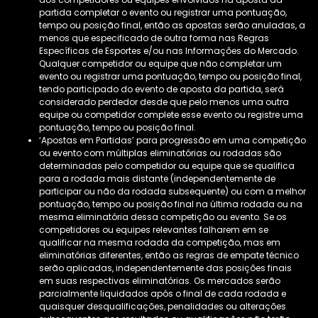
partida completar o evento ou registrar uma pontuação,
tempo ou posição final, então as apostas serão anuladas, a
menos que especificado de outra forma nas Regras
Específicas de Esportes e/ou nas Informações do Mercado.
Qualquer competidor ou equipe que não completar um
evento ou registrar uma pontuação, tempo ou posição final,
tendo participado do evento de aposta da partida, será
considerado perdedor desde que pelo menos uma outra
equipe ou competidor complete esse evento ou registre uma
pontuação, tempo ou posição final.
‘Apostas em Partidas’ para progressão em uma competição
ou evento com múltiplas eliminatórias ou rodadas são
determinadas pelo competidor ou equipe que se qualifica
para a rodada mais distante (independentemente de
participar ou não da rodada subsequente) ou com a melhor
pontuação, tempo ou posição final na última rodada ou na
mesma eliminatória dessa competição ou evento. Se os
competidores ou equipes relevantes falharem em se
qualificar na mesma rodada da competição, mas em
eliminatórias diferentes, então as regras de empate técnico
serão aplicadas, independentemente das posições finais
em suas respectivas eliminatórias. Os mercados serão
parcialmente liquidados após o final de cada rodada e
quaisquer desqualificações, penalidades ou alterações