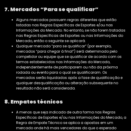
7. Mercados “Para se qualificar”
Alguns mercados possuem regras diferentes que estão
listadas nas Regras Específicas de Esportes e/ou nas
Informações do Mercado. No entanto, se não forem tratadas
nas Regras Específicas de Esportes ou nas Informações do
Mercado, então o seguinte se aplicará.
Qualquer mercado “para se qualificar” (por exemplo,
mercados “para chegar à final”) será determinado pelo
competidor ou equipe que se qualificar de acordo com os
termos estabelecidos nas Informações do Mercado,
independentemente de participarem ou não da próxima
rodada ou evento para o qual se qualificaram. Os
mercados serão liquidados após a fase de qualificação e
qualquer desqualificação ou alteração subsequente no
resultado não será considerada.
8. Empates técnicos
A menos que seja indicado de outra forma nas Regras
Específicas de Esportes e/ou nas Informações do Mercado, a
Regra de Empate Técnico se aplica a apostas em um
mercado onde há mais vencedores do que o esperado