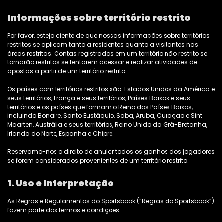
Informações sobre território restrito
Por favor, esteja ciente de que nossas informações sobre territórios
restritos se aplicam tanto a residentes quanto a visitantes nas
áreas restritas. Contas registradas em um território não restrito se
tornarão restritas se tentarem acessar e realizar atividades de
apostas a partir de um território restrito.
Os países com territórios restritos são: Estados Unidos da América e
seus territórios, França e seus territórios, Países Baixos e seus
territórios e os países que formam o Reino dos Países Baixos,
incluindo Bonaire, Santo Eustáquio, Saba, Aruba, Curaçao e Sint
Maarten, Austrália e seus territórios, Reino Unido da Grã-Bretanha,
Irlanda do Norte, Espanha e Chipre.
Reservamo-nos o direito de anular todos os ganhos dos jogadores
se forem considerados provenientes de um território restrito.
1. Uso e Interpretação
As Regras e Regulamentos do Sportsbook (“Regras do Sportsbook”)
fazem parte dos termos e condições.