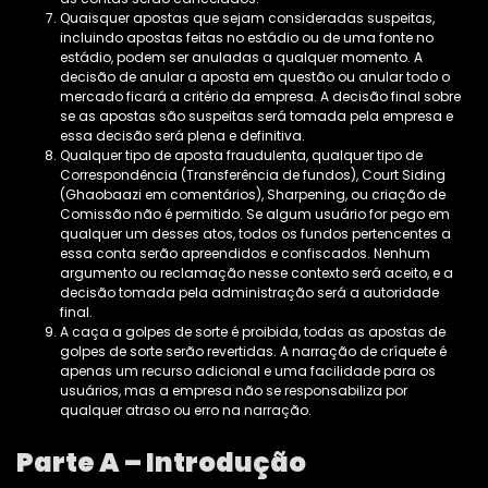
Quaisquer apostas que sejam consideradas suspeitas,
incluindo apostas feitas no estádio ou de uma fonte no
estádio, podem ser anuladas a qualquer momento. A
decisão de anular a aposta em questão ou anular todo o
mercado ficará a critério da empresa. A decisão final sobre
se as apostas são suspeitas será tomada pela empresa e
essa decisão será plena e definitiva.
Qualquer tipo de aposta fraudulenta, qualquer tipo de
Correspondência (Transferência de fundos), Court Siding
(Ghaobaazi em comentários), Sharpening, ou criação de
Comissão não é permitido. Se algum usuário for pego em
qualquer um desses atos, todos os fundos pertencentes a
essa conta serão apreendidos e confiscados. Nenhum
argumento ou reclamação nesse contexto será aceito, e a
decisão tomada pela administração será a autoridade
final.
A caça a golpes de sorte é proibida, todas as apostas de
golpes de sorte serão revertidas. A narração de críquete é
apenas um recurso adicional e uma facilidade para os
usuários, mas a empresa não se responsabiliza por
qualquer atraso ou erro na narração.
Parte A – Introdução