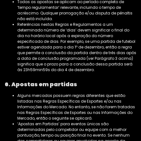
Todas as apostas se aplicam ao período completo de
‘tempo regulamentar’ relevante, incluindo o tempo de
acréscimo. Qualquer prorrogação e/ou disputa de pênaltis
não está incluída.
Referências nestas Regras e Regulamentos a um
determinado número de ‘dias’ devem significar o final do
dia no horário local após a expiração do número
especificado de dias. Por exemplo, se uma partida de futebol
estiver agendada para o dia 1º de dezembro, então a regra
que permite a conclusão da partida dentro de três dias após
a data de conclusão programada (ver Parágrafo 3 acima)
significa que o prazo para a conclusão dessa partida será
às 23h59min59s do dia 4 de dezembro.
6. Apostas em partidas
Alguns mercados possuem regras diferentes que estão
listadas nas Regras Específicas de Esportes e/ou nas
Informações do Mercado. No entanto, se não forem tratadas
nas Regras Específicas de Esportes ou nas Informações do
Mercado, então o seguinte se aplicará.
‘Apostas em Partidas’ para eventos únicos são
determinadas pelo competidor ou equipe com a melhor
pontuação, tempo ou posição final no evento. Se nenhum
dos competidores ou equipes envolvidos na aposta da