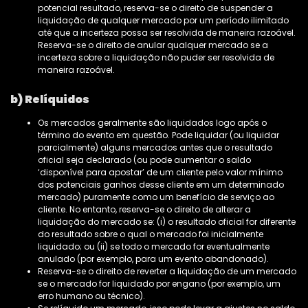
potencial resultado, reserva-se o direito de suspender a
liquidação de qualquer mercado por um período ilimitado
até que a incerteza possa ser resolvida de maneira razoável.
Reserva-se o direito de anular qualquer mercado se a
incerteza sobre a liquidação não puder ser resolvida de
maneira razoável.
b) Relíquidos
Os mercados geralmente são liquidados logo após o
término do evento em questão. Pode liquidar (ou liquidar
parcialmente) alguns mercados antes que o resultado
oficial seja declarado (ou pode aumentar o saldo
‘disponível para apostar’ de um cliente pelo valor mínimo
dos potenciais ganhos desse cliente em um determinado
mercado) puramente como um benefício de serviço ao
cliente. No entanto, reserva-se o direito de alterar a
liquidação do mercado se: (i) o resultado oficial for diferente
do resultado sobre o qual o mercado foi inicialmente
liquidado; ou (ii) se todo o mercado for eventualmente
anulado (por exemplo, para um evento abandonado).
Reserva-se o direito de reverter a liquidação de um mercado
se o mercado for liquidado por engano (por exemplo, um
erro humano ou técnico).