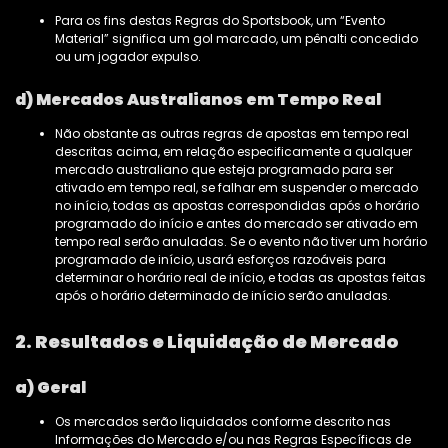
Para os fins destas Regras do Sportsbook, um “Evento
Material” significa um gol marcado, um pênalti concedido
ou um jogador expulso.
d) Mercados Australianos em Tempo Real
Não obstante as outras regras de apostas em tempo real
descritas acima, em relação especificamente a qualquer
mercado australiano que esteja programado para ser
ativado em tempo real, se falhar em suspender o mercado
no início, todas as apostas correspondidas após o horário
programado do início e antes do mercado ser ativado em
tempo real serão anuladas. Se o evento não tiver um horário
programado de início, usará esforços razoáveis para
determinar o horário real de início, e todas as apostas feitas
após o horário determinado de início serão anuladas.
2. Resultados e Liquidação de Mercado
a) Geral
Os mercados serão liquidados conforme descrito nas
Informações do Mercado e/ou nas Regras Específicas de