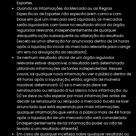
Esportes.
Quando as Informações do Mercado ou as Regras
Específicas de Esportes não especificarem como e com
base em quê um mercado será liquidado, os mercados
serão liquidados com base no resultado oficial do órgão
regulador relevante, independentemente de qualquer
desqualificação subsequente ou alteração do resultado
(exceto se uma alteração for anunciada dentro de 24 horas
após a liquidação inicial do mercado relevante para corrigir
um erro na divulgação do resultado).
Se nenhum resultado oficial de um órgão regulador
relevante estiver disponível, o resultado será determinado
utilizando informações de fontes independentes. Nesses
casos, se qualquer nova informação vier a público dentro de
48 horas após a liquidação, então, agindo de maneira
razoável, determinará: (i) se o mercado deve ser
reinstaurado ou relíquido à luz dessa nova informação; ou
(ii) se deve ou não esperar por mais informações antes de
decidir se reinstaurar ou relíquido o mercado. Exceto se tiver
anunciado que está esperando por mais informações,
qualquer informação que venha a público mais de 48 horas
após a liquidação de um mercado não será considerada
(independentemente de tal informação poder ou não ter
levado a um resultado diferente).
Em caso de qualquer incerteza sobre qualquer resultado ou