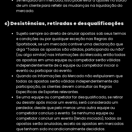
Se relíquido um mercado, isso pode levar a ajustes no saldo
de um cliente para refletir as mudanças na liquidação do
mercado.
c) Desistências, retiradas e desqualificações
Sujeito sempre ao direito de anular apostas sob seus termos
e condições ou por qualquer exceção nas Regras do
Sportsbook, se um mercado contiver uma declaração que
diga “Todas as apostas são válidas, participando ou não”
(ou algo similar) nas Informações do Mercado, então todas
as apostas em uma equipe ou competidor serão válidas
independentemente de a equipe ou competidor iniciar o
evento ou participar do evento.
Quando as Informações do Mercado não estipularem que
todas as apostas serão válidas independentemente da
participação, os clientes devem consultar as Regras
Específicas de Esportes relevantes.
Se uma equipe ou competidor for desqualificado, se retirar
ou desistir após iniciar um evento, será considerado um
perdedor, desde que pelo menos uma outra equipe ou
competidor conclua o evento. Se nenhuma equipe ou
competidor concluir um evento (tendo iniciado), todas as
apostas serão anuladas, exceto as apostas em mercados
que tenham sido incondicionalmente decididos.