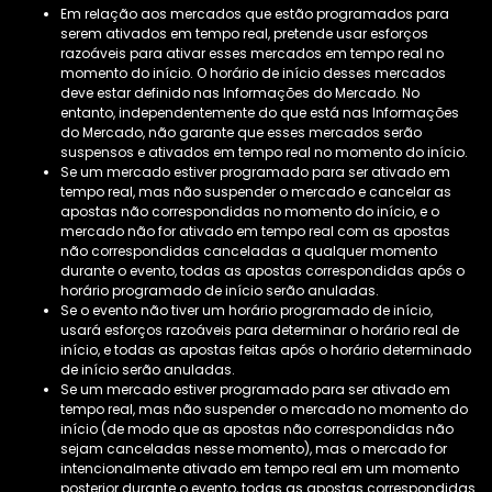
Em relação aos mercados que estão programados para
serem ativados em tempo real, pretende usar esforços
razoáveis para ativar esses mercados em tempo real no
momento do início. O horário de início desses mercados
deve estar definido nas Informações do Mercado. No
entanto, independentemente do que está nas Informações
do Mercado, não garante que esses mercados serão
suspensos e ativados em tempo real no momento do início.
Se um mercado estiver programado para ser ativado em
tempo real, mas não suspender o mercado e cancelar as
apostas não correspondidas no momento do início, e o
mercado não for ativado em tempo real com as apostas
não correspondidas canceladas a qualquer momento
durante o evento, todas as apostas correspondidas após o
horário programado de início serão anuladas.
Se o evento não tiver um horário programado de início,
usará esforços razoáveis para determinar o horário real de
início, e todas as apostas feitas após o horário determinado
de início serão anuladas.
Se um mercado estiver programado para ser ativado em
tempo real, mas não suspender o mercado no momento do
início (de modo que as apostas não correspondidas não
sejam canceladas nesse momento), mas o mercado for
intencionalmente ativado em tempo real em um momento
posterior durante o evento, todas as apostas correspondidas