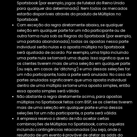
Sportsbook (por exemplo, jogos de futebol do Reino Unido
para qualquer dia determinado). Nem todos os mercados
estarão disponíveis através do produto de Múltiplas no
Sportsbook.
Com exceção da regra diretamente abaixo, se qualquer
seleção em qualquer parte for um não participante ou de
outra forma nula sob as Regras do Sportsbook (por exemplo,
uma partida abandonada), todas as apostas nessa parte
individual serão nulas e a aposta múltipla no Sportsbook
será ajustada de acordo. Por exemplo, uma tripla incluindo
uma parte nula se tornará uma dupla. Isso significa que se
os clientes tiverem mais de uma seleção em qualquer parte
(ou seja, em casos de ‘ditching’) e uma dessas seleções for
um não participante, toda a parte será anulada. No caso de
partes anuladas significarem que uma aposta individual
dentro de uma múltipla se torne uma aposta simples, então
essa aposta simples será válida.
Não obstante a regra diretamente acima, para apostas
múltiplas no Sportsbook feitas com BSP, se os clientes tiverem
mais de uma seleção em qualquer parte e uma dessas
seleções for um não participante, a parte será válida.
A empresa reserva o direito de não aceitar certas
combinações de Múltiplas no Sportsbook, como aquelas
incluindo contingências relacionadas (ou seja, onde o
resultado de um evento é provável de afetar as odds do