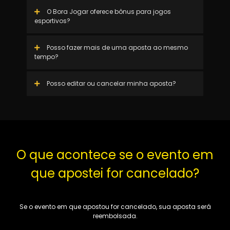
O Bora Jogar oferece bônus para jogos
esportivos?
Posso fazer mais de uma aposta ao mesmo
tempo?
Posso editar ou cancelar minha aposta?
O que acontece se o evento em
que apostei for cancelado?
Se o evento em que apostou for cancelado, sua aposta será
reembolsada.