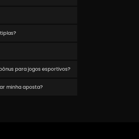
tiplas?
bônus para jogos esportivos?
lar minha aposta?