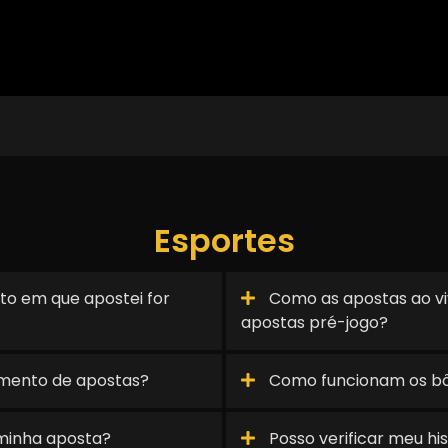
Esportes
to em que apostei for
Como as apostas ao vi
apostas pré-jogo?
mento de apostas?
Como funcionam os bôn
 minha aposta?
Posso verificar meu hi