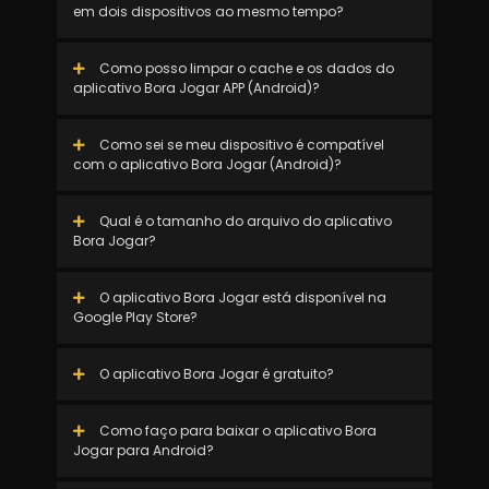
em dois dispositivos ao mesmo tempo?
Como posso limpar o cache e os dados do
aplicativo Bora Jogar APP (Android)?
Como sei se meu dispositivo é compatível
com o aplicativo Bora Jogar (Android)?
Qual é o tamanho do arquivo do aplicativo
Bora Jogar?
O aplicativo Bora Jogar está disponível na
Google Play Store?
O aplicativo Bora Jogar é gratuito?
Como faço para baixar o aplicativo Bora
Jogar para Android?